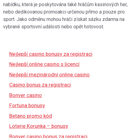
nabídku, která je poskytována také hráčům kasinových her,
nebo dedikovanou promoakci určenou přímo a pouze pro
sport. Jako odměnu mohou hráči získat sázku zdarma na
vybrané sportovní události nebo opět hotovost.
Nejlepší casino bonusy za registraci
Nejlepší online casino s licencí
Nejlepší mezinárodní online casino
Casino bonus za registraci
Bonver casino
Fortuna bonusy
Betano promo kód
Loterie Korunka – bonusy
Bonver casino bonus za registraci