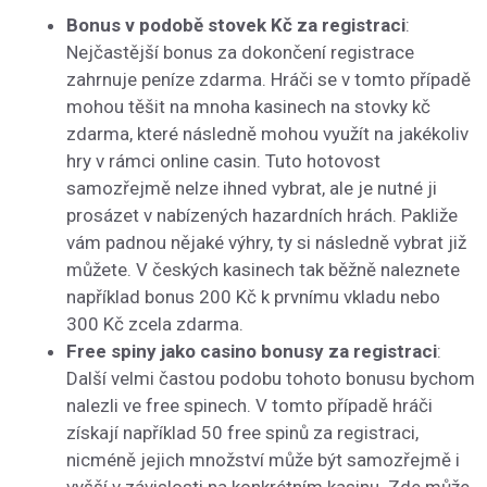
Bonus v podobě stovek Kč za registraci
:
Nejčastější bonus za dokončení registrace
zahrnuje peníze zdarma. Hráči se v tomto případě
mohou těšit na mnoha kasinech na stovky kč
zdarma, které následně mohou využít na jakékoliv
hry v rámci online casin. Tuto hotovost
samozřejmě nelze ihned vybrat, ale je nutné ji
prosázet v nabízených hazardních hrách. Pakliže
vám padnou nějaké výhry, ty si následně vybrat již
můžete. V českých kasinech tak běžně naleznete
například bonus 200 Kč k prvnímu vkladu nebo
300 Kč zcela zdarma.
Free spiny jako casino bonusy za registraci
:
Další velmi častou podobu tohoto bonusu bychom
nalezli ve free spinech. V tomto případě hráči
získají například 50 free spinů za registraci,
nicméně jejich množství může být samozřejmě i
vyšší v závislosti na konkrétním kasinu. Zde může