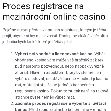
Proces registrace na
mezinárodní online casino
Pojďme si nyní představit proces registrace, kterým je třeba
projít, abyste si hry mohli zahrát. Postup se skládá z několika
jednoduchých kroků, které je třeba splnit.
Vyberte si vhodné a licencované kasino
: Výběr
vhodného kasina vám může váš hráčský zážitek
buď naprosto pozvednout, nebo naopak výrazně
zhoršit. Hlavním aspektem, který byste měli při
výběru sledovat, se stává licence – pokud ji kasino
má, máte jistotu, že se jedná o bezpečné a
regulované kasino. Pokud tomu tak není, na takové
stránce byste neměli vůbec hrát.
Začněte proces registrace a vyberte si uvítací
bonus
: Před registrací nebo během ní si v mnoha