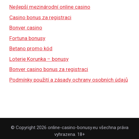
Nejlepší mezinárodní online casino
Casino bonus za registraci
Bonver casino
Fortuna bonusy
Betano promo kód
Loterie Korunka – bonusy
Bonver casino bonus za registraci
Podmínky použití a zásady ochrany osobních údajů
© Copyright 2026 online-casino-bonusy.eu všechna práva
vyhrazena. 18+