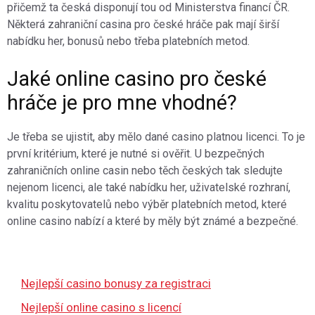
přičemž ta česká disponují tou od Ministerstva financí ČR.
Některá zahraniční casina pro české hráče pak mají širší
nabídku her, bonusů nebo třeba platebních metod.
Jaké online casino pro české
hráče je pro mne vhodné?
Je třeba se ujistit, aby mělo dané casino platnou licenci. To je
první kritérium, které je nutné si ověřit. U bezpečných
zahraničních online casin nebo těch českých tak sledujte
nejenom licenci, ale také nabídku her, uživatelské rozhraní,
kvalitu poskytovatelů nebo výběr platebních metod, které
online casino nabízí a které by měly být známé a bezpečné.
Nejlepší casino bonusy za registraci
Nejlepší online casino s licencí