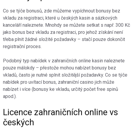
Co se týče bonusů, zde můžeme vypíchnout bonusy bez
vkladu za registraci, které u českých kasin a sázkových
kanceláří naleznete. Mnohdy se můžete setkat s např. 300 Kč
jako bonus bez vkladu za registraci, pro jehož získání není
třeba plnit žádné složité požadavky – stačí pouze dokončit
registrační proces.
Podobný typ nabídek v zahraničních online kasin naleznete
pouze málokdy – přestože mohou nabízet bonusy bez
vkladů, často je nutné splnit složitější požadavky. Co se týče
nabídek pro uvítací bonus, zahraniční casino jich může
nabízet i více (bonusy ke vkladu, určitý počet free spinů
apod.).
Licence zahraničních online vs
českých