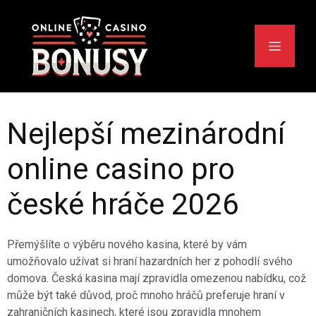
Preskoči
na
sadržaj
Izborn
Nejlepší mezinárodní
online casino pro
české hráče 2026
Přemýšlíte o výběru nového kasina, které by vám
umožňovalo užívat si hraní hazardních her z pohodlí svého
domova. Česká kasina mají zpravidla omezenou nabídku, což
může být také důvod, proč mnoho hráčů preferuje hraní v
zahraničních kasinech, které jsou zpravidla mnohem