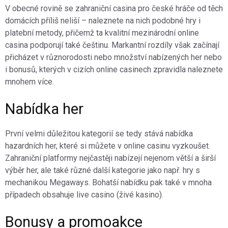
V obecné rovině se zahraniční casina pro české hráče od těch
domácích příliš neliší – naleznete na nich podobné hry i
platební metody, přičemž ta kvalitní mezinárodní online
casina podporují také češtinu. Markantní rozdíly však začínají
přicházet v různorodosti nebo množství nabízených her nebo
i bonusů, kterých v cizích online casinech zpravidla naleznete
mnohem více.
Nabídka her
První velmi důležitou kategorií se tedy stává nabídka
hazardních her, které si můžete v online casinu vyzkoušet.
Zahraniční platformy nejčastěji nabízejí nejenom větší a širší
výběr her, ale také různé další kategorie jako např. hry s
mechanikou Megaways. Bohatší nabídku pak také v mnoha
případech obsahuje live casino (živé kasino).
Bonusy a promoakce