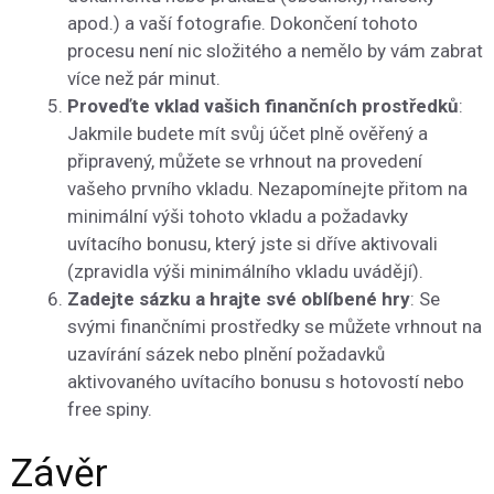
apod.) a vaší fotografie. Dokončení tohoto
procesu není nic složitého a nemělo by vám zabrat
více než pár minut.
Proveďte vklad vašich finančních prostředků
:
Jakmile budete mít svůj účet plně ověřený a
připravený, můžete se vrhnout na provedení
vašeho prvního vkladu. Nezapomínejte přitom na
minimální výši tohoto vkladu a požadavky
uvítacího bonusu, který jste si dříve aktivovali
(zpravidla výši minimálního vkladu uvádějí).
Zadejte sázku a hrajte své oblíbené hry
: Se
svými finančními prostředky se můžete vrhnout na
uzavírání sázek nebo plnění požadavků
aktivovaného uvítacího bonusu s hotovostí nebo
free spiny.
Závěr