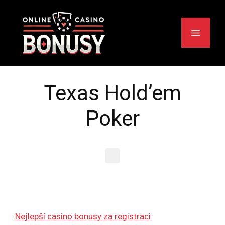
Preskoči
na
sadržaj
Izborn
Texas Hold’em
Poker
Nejlepší casino bonusy za registraci