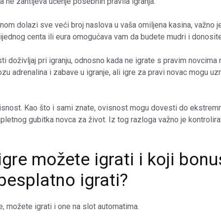
oja ne zahtijeva učenje posebnih pravila igranja.
anom dolazi sve veći broj naslova u vaša omiljena kasina, važno j
 ijednog centa ili eura omogućava vam da budete mudri i donosite 
ti doživljaj pri igranju, odnosno kada ne igrate s pravim novcima 
 adrenalina i zabave u igranje, ali igre za pravi novac mogu uz
 ovisnost. Kao što i sami znate, ovisnost mogu dovesti do ekstrem
tnog gubitka novca za život. Iz tog razloga važno je kontrolirati 
gre možete igrati i koji bonu
besplatno igrati?
, možete igrati i one na slot automatima.