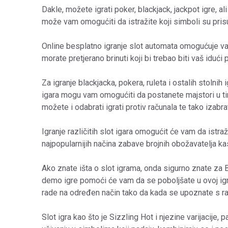
Dakle, možete igrati poker, blackjack, jackpot igre, a
može vam omogućiti da istražite koji simboli su prisutn
Online besplatno igranje slot automata omogućuje vama
morate pretjerano brinuti koji bi trebao biti vaš idući p
Za igranje blackjacka, pokera, ruleta i ostalih stolni
igara mogu vam omogućiti da postanete majstori u tim i
možete i odabrati igrati protiv računala te tako izabra
Igranje različitih slot igara omogućit će vam da istra
najpopularnijih načina zabave brojnih obožavatelja ka
Ako znate išta o slot igrama, onda sigurno znate za Boo
demo igre pomoći će vam da se poboljšate u ovoj igri
rade na određen način tako da kada se upoznate s rad
Slot igra kao što je Sizzling Hot i njezine varijacije,