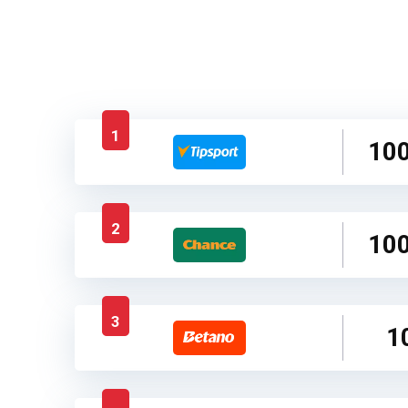
1
100
2
100
3
1