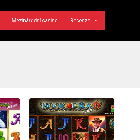
Mezinárodní casino
Recenze