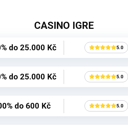
CASINO IGRE
% do 25.000 Kč
5.0
% do 25.000 Kč
5.0
00% do 600 Kč
5.0