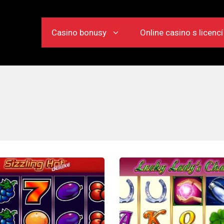
Casino bonusy
Online casino s licencí