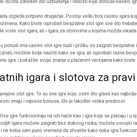
ale doista određen dio uzbuđenja i radosti koje donose kasino igr
 sada izgleda potpuno drugačije. Postoji veliki broj casino igara k
ezimena. Kako biste isprobali besplatne slot igre sve što trebate 
te vrste slot igara, ali i igara za stolovima u kojima možda nikada 
 ponudi ima casino slot igre nudi i priliku za zaigrati besplatne 
oznati, možete bolje naučiti kako se igra, ali isprobati razne bes
đene igre i pokažite svoje znanje u plaćenim verzijama kako biste 
tnih igara i slotova za prav
jenjene slot igre. To su one igre koje, osim što glase kao najbolje
često imaju i najveće bonuse, što je također velika prednost.
ve igre funkcioniraju na isti način kao i igre koje se plaćaju i u nj
ljih igara možete zaigrati bez ikakvog rizika, možete osvojiti ra
e i ne treba vam puno vremena da shvatite kako neka igra funkcionir